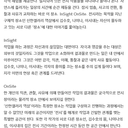
각적 체험을 제공한다. 설치되어 있는 전시 작품들을 하나하나 들여다 본다. 자
연스레 흘러가는 일상의 시간에 순간 제동을 건다. 잠시 멈춤, 사고의 전환, 통
찰과 사유가 교차하는 바로 이 장소. InSight OnSite. 전시라는 목적을 지닌
구체적 장소인 신한갤러리 역삼에서 김수호, 나미나, 이시내는 자신이 몰두하
고 있는 서로 다른 ‘장소’에 대한 이야기를 풀어놓는다.
InSight
작업을 하는 과정은 자신과의 끊임없는 대면이다. 자극과 영감을 주는 대상은
외부의 것일지라도 그것을 작업으로 소화하여 결과물로 만드는 일은 내 안에서
이루어진다. 그것은 어떤 감각, 직관, 이해, 통찰과 같은 내적 사유 활동이다.
김수호, 나미나, 이시내는 각자의 흥미를 끄는 장소를 주의 깊게 들여다 보며,
지각 이면의 현상 혹은 관계를 드러낸다.
OnSite
한 개인의 직관, 관찰, 사유에 의해 만들어진 작업의 결과물은 궁극적으로 전시
장이라는 물리적 장소 안에서 보여지길 원한다.
‘신한갤러리 역삼’이라는 특정한 장소는 작업을 구상하고 진행하는 과정에서는
알 수 없었던 미래의 공간이지만 ‘전시’를 매개로 작업과 긴밀한 관계를 맺는
특별한 공간이 된다. 또한 각 작가의 서로 다른 장소인, 김수호의 몸, 나미나의
섬, 이시내의 집은 전시 기간이라는 한정된 시간 동안 한 공간 안에서 만난다.